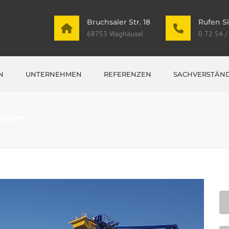
Bruchsaler Str. 18
Rufen Si
68753 Waghäusel
0 72 54 /
N
UNTERNEHMEN
REFERENZEN
SACHVERSTÄND
UNGEN
heim
HUNGEN
EN