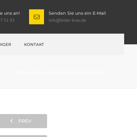
e uns an!
Senden Sie uns ein E-Mail
 7 51 92
info@biller-breu.de
IGER
KONTAKT
Home
Einweihung Terminal Mannheim
PREV