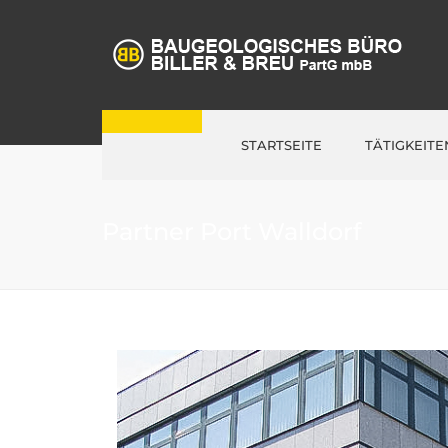
STARTSEITE
TÄTIGKEITE
BAUGRUNDUNTERSUCH
Partner Port Walldorf
SCHADSTOFFUNTERSUC
LABORUNTERSUCHUNG
HYDROGEOLOGIE
FELDVERSUCHE
BEWEISSICHERUNGEN