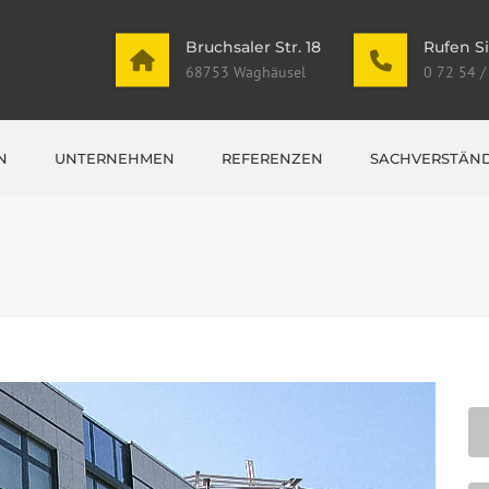
Bruchsaler Str. 18
Rufen Si
68753 Waghäusel
0 72 54 /
N
UNTERNEHMEN
REFERENZEN
SACHVERSTÄND
UNGEN
HUNGEN
EN