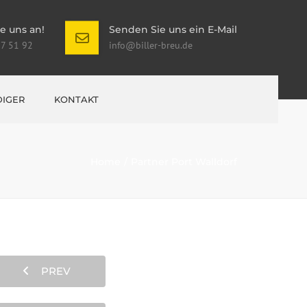
e uns an!
Senden Sie uns ein E-Mail
 7 51 92
info@biller-breu.de
IGER
KONTAKT
Home
Partner Port Walldorf
PREV